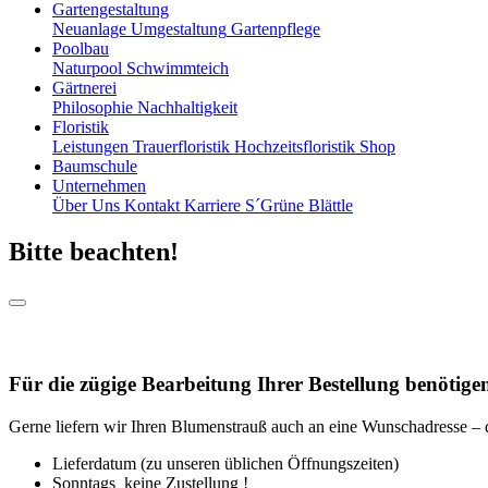
Gartengestaltung
Neuanlage
Umgestaltung
Gartenpflege
Poolbau
Naturpool
Schwimmteich
Gärtnerei
Philosophie
Nachhaltigkeit
Floristik
Leistungen
Trauerfloristik
Hochzeitsfloristik
Shop
Baumschule
Unternehmen
Über Uns
Kontakt
Karriere
S´Grüne Blättle
Bitte beachten!
Für die zügige Bearbeitung Ihrer Bestellung benötige
Gerne liefern wir Ihren Blumenstrauß auch an eine Wunschadresse – 
Lieferdatum (zu unseren üblichen Öffnungszeiten)
Sonntags keine Zustellung !