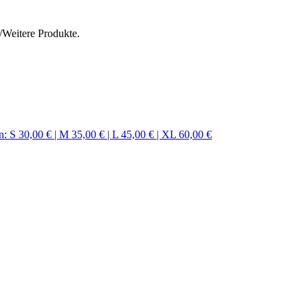
e/Weitere Produkte.
 S 30,00 € | M 35,00 € | L 45,00 € | XL 60,00 €