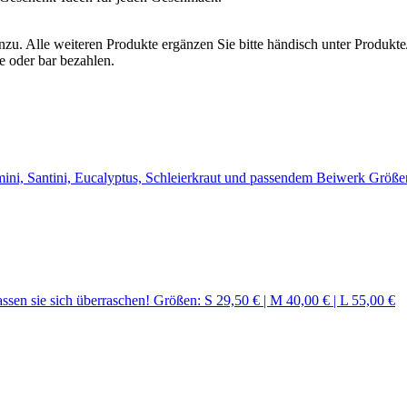
zu. Alle weiteren Produkte ergänzen Sie bitte händisch unter Produkt
e oder bar bezahlen.
ni, Santini, Eucalyptus, Schleierkraut und passendem Beiwerk Größen:
ssen sie sich überraschen! Größen: S 29,50 € | M 40,00 € | L 55,00 €