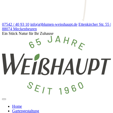
07542 / 40 93 10
info(at)blumen-weisshaupt.de
Ettenkircher Str. 55 |
88074 Meckenbeuren
Ein Stück Natur für Ihr Zuhause
Home
Gartengestaltung